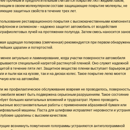
лее прочным и предпочтительным считается покрытие ЛКП жидким лаком,
еющим в своем молекулярном составе защищающие покрытие молекулы, не
ряющие защитных свойств в течение трех лет.
пользование реставрационного покрытия с высококачественными компонент
тефлоном и силиконом – надежно защитит автомобиль от воздействия
ьтрафиолетовых лучей на протяжении полугода. Затем смесь наносится занов
мая щадящая полировка (смягченная) рекомендуется при первом обнаружен
лейших царапин и потертостей.
 менее актуально и ламинирование, когда участки поверхности автомобиля
крываются специальной нагретой растянутой пленкой. Оно служит надежной
щитой в течение пяти лет. Защитное вещество пленки выступает барьером д
ги и пыли как на кузове, так и на дисках колес. Такое покрытие легко моется
учную или на автомойке.
ли же профилактическое обслуживание вовремя не проводилось, поверхность
томобиля может быть подвержена серьезным разрушениям. Такое состояние
ебует больших капитальных вложений и трудозатрат. Нужно проводить
рьезные восстановительные работы с применением абразивной бумаги или
ифовальной машины. Паста для шлифовки исправляет неровности и устраня
глубокие царапины с высоким качеством.
гущие возникнуть помутнения голограммы устраняются антиголограммной