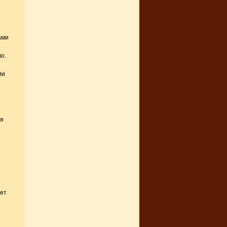
ами
о.
ии
ля
ет