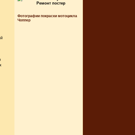
Фотографии покраски мотоцикла
Чоппер
ый
я
к