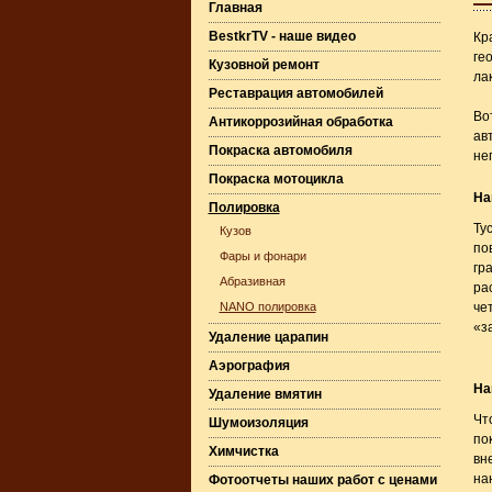
Главная
BestkrTV - наше видео
Кр
ге
Кузовной ремонт
ла
Реставрация автомобилей
Во
Антикоррозийная обработка
ав
Покраска автомобиля
не
Покраска мотоцикла
На
Полировка
Ту
Кузов
по
Фары и фонари
гр
Абразивная
ра
NANO полировка
че
«з
Удаление царапин
Аэрография
На
Удаление вмятин
Чт
Шумоизоляция
по
Химчистка
вн
на
Фотоотчеты наших работ с ценами