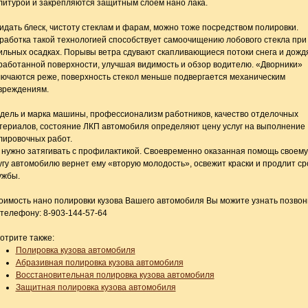
литурой и закрепляются защитным слоем нано лака.
идать блеск, чистоту стеклам и фарам, можно тоже посредством полировки.
работка такой технологией способствует самоочищению лобового стекла при
ильных осадках. Порывы ветра сдувают скапливающиеся потоки снега и дождя
работанной поверхности, улучшая видимость и обзор водителю. «Дворники»
лючаются реже, поверхность стекол меньше подвергается механическим
вреждениям.
дель и марка машины, профессионализм работников, качество отделочных
териалов, состояние ЛКП автомобиля определяют цену услуг на выполнение
лировочных работ.
 нужно затягивать с профилактикой. Своевременно оказанная помощь своему
угу автомобилю вернет ему «вторую молодость», освежит краски и продлит ср
ужбы.
оимость нано полировки кузова Вашего автомобиля Вы можите узнать позвон
 телефону: 8-903-144-57-64
отрите также:
Полировка кузова автомобиля
Абразивная полировка кузова автомобиля
Восстановительная полировка кузова автомобиля
Защитная полировка кузова автомобиля