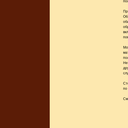
по
Пр
Об
об
об
вк
по
Мо
ма
по
Не
др
сл
Ст
по
См