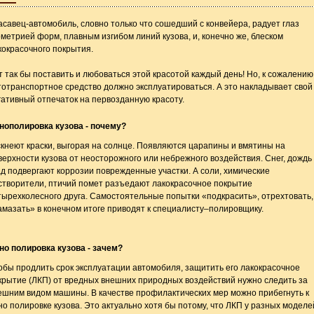
асавец-автомобиль, словно только что сошедший с конвейера, радует глаз
ометрией форм, плавным изгибом линий кузова, и, конечно же, блеском
кокрасочного покрытия.
т так бы поставить и любоваться этой красотой каждый день! Но, к сожалению
тотранспортное средство должно эксплуатироваться. А это накладывает свой
гативный отпечаток на первозданную красоту.
нополировка кузова - почему?
скнеют краски, выгорая на солнце. Появляются царапины и вмятины на
верхности кузова от неосторожного или небрежного воздействия. Снег, дождь
ад подвергают коррозии поврежденные участки. А соли, химические
створители, птичий помет разъедают лакокрасочное покрытие
тырехколесного друга. Самостоятельные попытки «подкрасить», отрехтовать,
амазать» в конечном итоге приводят к специалисту–полировщику.
но полировка кузова - зачем?
обы продлить срок эксплуатации автомобиля, защитить его лакокрасочное
крытие (ЛКП) от вредных внешних природных воздействий нужно следить за
ешним видом машины. В качестве профилактических мер можно прибегнуть к
но полировке кузова. Это актуально хотя бы потому, что ЛКП у разных моделе