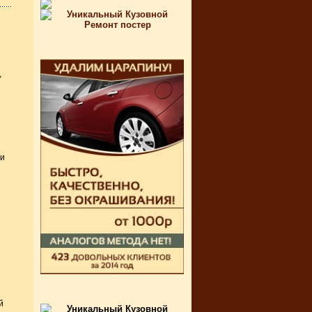
,
 и
й