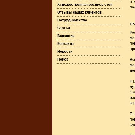
от
Художественная роспись стен
по
Отзывы наших клиентов
Сотрудничество
По
Статьи
Ре
Вакансии
ме
по
Контакты
пр
Новости
Поиск
Вс
ме
де
На
лу
Ск
ра
ко
Пр
по
см