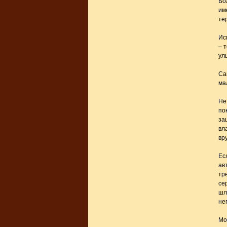
Бо
им
те
Ис
– 
ул
Са
ма
Не
по
за
вла
вр
Ес
ав
тр
се
шл
не
Мо