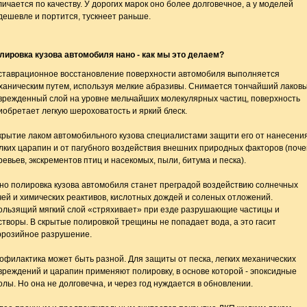
личается по качеству. У дорогих марок оно более долговечное, а у моделей
дешевле и портится, тускнеет раньше.
лировка кузова автомобиля нано - как мы это делаем?
ставрационное восстановление поверхности автомобиля выполняется
ханическим путем, используя мелкие абразивы. Снимается тончайший лаков
врежденный слой на уровне мельчайших молекулярных частиц, поверхность
иобретает легкую шероховатость и яркий блеск.
крытие лаком автомобильного кузова специалистами защити его от нанесени
лких царапин и от пагубного воздействия внешних природных факторов (поче
ревьев, экскрементов птиц и насекомых, пыли, битума и песка).
но полировка кузова автомобиля станет преградой воздействию солнечных
чей и химических реактивов, кислотных дождей и соленых отложений.
ользящий мягкий слой «стряхивает» при езде разрушающие частицы и
створы. В скрытые полировкой трещины не попадает вода, а это гасит
ррозийное разрушение.
офилактика может быть разной. Для защиты от песка, легких механических
вреждений и царапин применяют полировку, в основе которой - эпоксидные
олы. Но она не долговечна, и через год нуждается в обновлении.