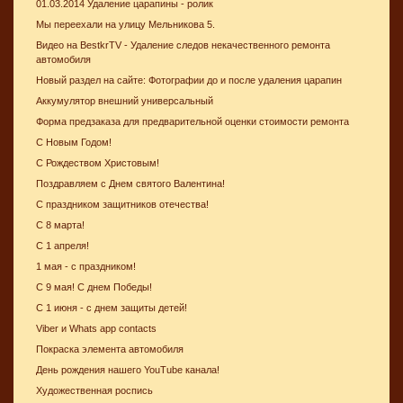
01.03.2014 Удаление царапины - ролик
Мы переехали на улицу Мельникова 5.
Видео на BestkrTV - Удаление следов некачественного ремонта
автомобиля
Новый раздел на сайте: Фотографии до и после удаления царапин
Аккумулятор внешний универсальный
Форма предзаказа для предварительной оценки стоимости ремонта
С Новым Годом!
С Рождеством Христовым!
Поздравляем с Днем святого Валентина!
С праздником защитников отечества!
С 8 марта!
С 1 апреля!
1 мая - с праздником!
С 9 мая! С днем Победы!
С 1 июня - с днем защиты детей!
Viber и Whats app contacts
Покраска элемента автомобиля
День рождения нашего YouTube канала!
Художественная роспись