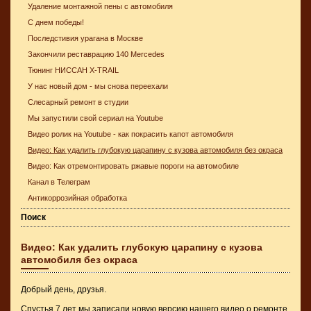
Удаление монтажной пены с автомобиля
С днем победы!
Последстивия урагана в Москве
Закончили реставрацию 140 Mercedes
Тюнинг НИССАН X-TRAIL
У нас новый дом - мы снова переехали
Слесарный ремонт в студии
Мы запустили свой сериал на Youtube
Видео ролик на Youtube - как покрасить капот автомобиля
Видео: Как удалить глубокую царапину с кузова автомобиля без окраса
Видео: Как отремонтировать ржавые пороги на автомобиле
Канал в Телеграм
Антикоррозийная обработка
Поиск
Видео: Как удалить глубокую царапину с кузова
автомобиля без окраса
Добрый день, друзья.
Спустья 7 лет мы записали новую версию нашего видео о ремонте